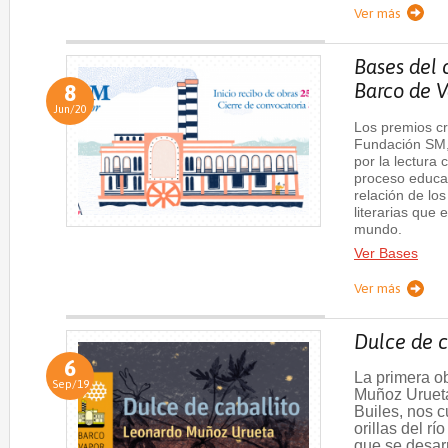
Ver más
Bases del 
Barco de 
8
Jun/20
Los premios c
Fundación SM,
por la lectura 
proceso educat
relación de lo
literarias que 
mundo.
Ver Bases
Ver más
Dulce de c
6
La primera ob
Sep/19
Muñoz Urueta
Builes, nos 
orillas del r
que se desarr