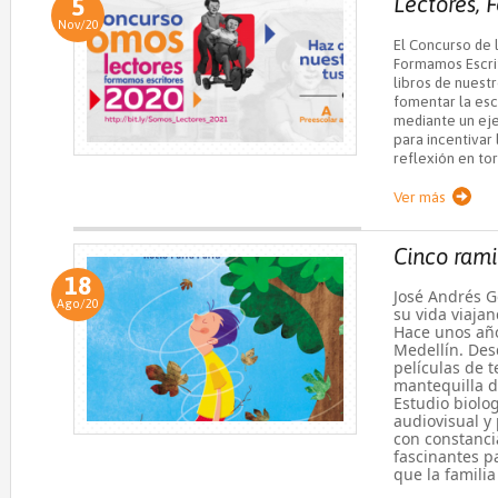
Lectores, 
5
Nov/20
El Concurso de 
Formamos Escrit
libros de nuest
fomentar la esc
mediante un eje
para incentivar l
reflexión en to
Ver más
Cinco rami
18
José Andrés 
Ago/20
su vida viaja
Hace unos año
Medellín. De
películas de t
mantequilla d
Estudio biolo
audiovisual y
con constancia
fascinantes p
que la famili