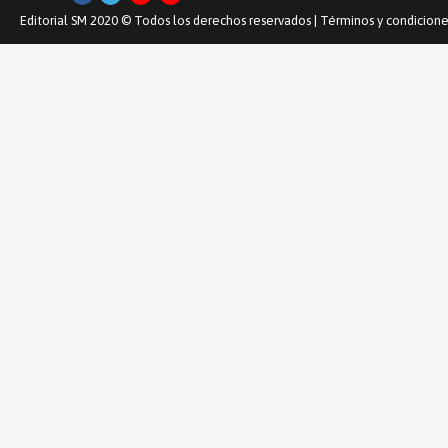
classes as far as t
investigations sho
Editorial SM 2020 © Todos los derechos reservados |
Términos y condicione
highlights that u
add to the current
themaicity and ki
investigation inte
the writing by dis