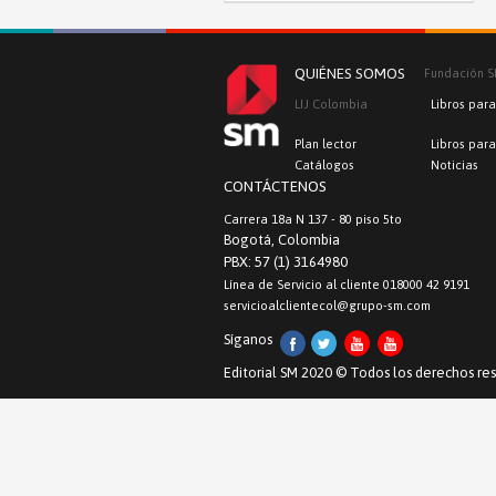
QUIÉNES SOMOS
Fundación 
LIJ Colombia
Libros para
Plan lector
Libros par
Catálogos
Noticias
CONTÁCTENOS
Carrera 18a N 137 - 80 piso 5to
Bogotá, Colombia
PBX: 57 (1) 3164980
Línea de Servicio al cliente 018000 42 9191
servicioalclientecol@grupo-sm.com
Síganos
Editorial SM 2020 © Todos los derechos res