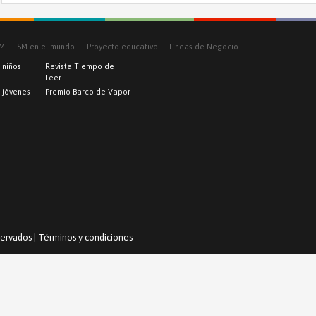
SM
SM en el mundo
Proyecto educativo
Líneas de Negocio
 niños
Revista Tiempo de
Leer
a jóvenes
Premio Barco de Vapor
ervados |
Términos y condiciones