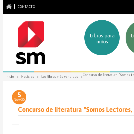
CONTACTO
Libros para
L
niños
Se encuentra usted aquí
Concurso de literatura “Somos L
Inicio
>
Noticias
>
Los libros más vendidos
>
5
Nov/20
Concurso de literatura “Somos Lectores,