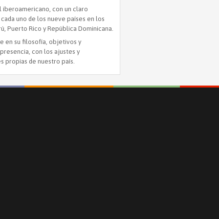
al iberoamericano, con un claro
 cada uno de los nueve países en los
erú, Puerto Rico y República Dominicana.
en su filosofía, objetivos y
presencia, con los ajustes y
s propias de nuestro país.