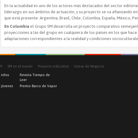
En la actualidad es uno de los actores más destacados del sector editori
liderazgo en sus ámbitos de actuación, y su proyecto se va afianzando en
que está presente: Argentina, Brasil, Chile, Colombia, España, México, P
En Colombia
el Grupo SM desarrolla un proyecto comparativo semejante 
proyecciones a las del grupo en cualquiera de los países en los que hace 
adaptaciones correspondientes a la realidad y condiciones socioculturale
SM
SM en el mundo
Proyecto educativo
Líneas de Negocio
 niños
Revista Tiempo de
Leer
a jóvenes
Premio Barco de Vapor