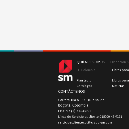
QUIÉNES SOMOS
Fundación 
LIJ Colombia
Libros para
Plan lector
Libros par
Catálogos
Noticias
CONTÁCTENOS
Carrera 18a N 137 - 80 piso 5to
Bogotá, Colombia
PBX: 57 (1) 3164980
Línea de Servicio al cliente 018000 42 9191
servicioalclientecol@grupo-sm.com