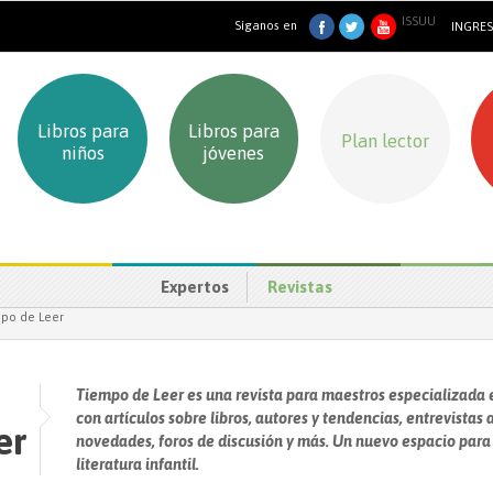
ISSUU
Síganos en
INGRE
Libros para
Libros para
Plan lector
niños
jóvenes
Expertos
Revistas
mpo de Leer
Tiempo de Leer es una revista para maestros especializada en
con artículos sobre libros, autores y tendencias, entrevistas 
er
novedades, foros de discusión y más. Un nuevo espacio para l
literatura infantil.