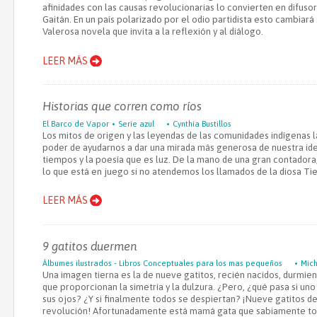
afinidades con las causas revolucionarias lo convierten en difusor
Gaitán. En un país polarizado por el odio partidista esto cambiará 
Valerosa novela que invita a la reflexión y al diálogo.
LEER MÁS
Historias que corren como ríos
El Barco de Vapor
Serie azul
Cynthia Bustillos
Los mitos de origen y las leyendas de las comunidades indígenas
poder de ayudarnos a dar una mirada más generosa de nuestra ide
tiempos y la poesía que es luz. De la mano de una gran contadora
lo que está en juego si no atendemos los llamados de la diosa Tie
LEER MÁS
9 gatitos duermen
Álbumes ilustrados - Libros Conceptuales para los mas pequeños
Mich
Una imagen tierna es la de nueve gatitos, recién nacidos, durmiendo
que proporcionan la simetría y la dulzura. ¿Pero, ¿qué pasa si uno
sus ojos? ¿Y si finalmente todos se despiertan? ¡Nueve gatitos d
revolución! Afortunadamente está mamá gata que sabiamente to