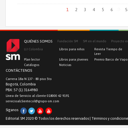
Páginas
1
2
3
4
5
6
S
QUIÉNES SOMOS
Fundación SM
SM en el mundo
Proyecto e
LIJ Colombia
Libros para niños
Revista Tiempo de
Leer
Plan lector
Libros para jóvenes
Premio Barco de Vapo
Catálogos
Noticias
CONTÁCTENOS
Carrera 18a N 137 - 80 piso 5to
Bogotá, Colombia
PBX: 57 (1) 3164980
Línea de Servicio al cliente 018000 42 9191
servicioalclientecol@grupo-sm.com
Síganos
Editorial SM 2020 © Todos los derechos reservados |
Términos y condicione