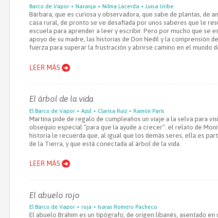
Barco de Vapor
Naranja
Nilma Lacerda
Luisa Uribe
Bárbara, que es curiosa y observadora, que sabe de plantas, de an
casa rural, de pronto se ve desafiada por unos saberes que le resu
escuela para aprender a leer y escribir. Pero por mucho que se e
apoyo de su madre, las historias de Don Nedil y la comprensión de
fuerza para superar la frustración y abrirse camino en el mundo de
LEER MÁS
El árbol de la vida
El Barco de Vapor
Azul
Clarisa Ruiz
Ramón París
Martina pide de regalo de cumpleaños un viaje a la selva para visi
obsequio especial “para que la ayude a crecer”: el relato de Moni
historia le recuerda que, al igual que los demás seres, ella es par
de la Tierra, y que está conectada al árbol de la vida.
LEER MÁS
El abuelo rojo
El Barco de Vapor
roja
Isaías Romero Pacheco
El abuelo Brahim es un tipógrafo, de origen libanés, asentado en 