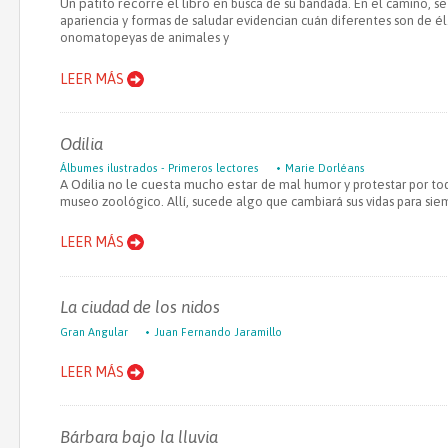
Un patito recorre el libro
en busca de su bandada.
En el camino, s
apariencia y formas de
saludar evidencian cuán
diferentes son de él
onomatopeyas de
animales y
LEER MÁS
Odilia
Álbumes ilustrados - Primeros lectores
Marie Dorléans
A Odilia no le cuesta mucho estar de
mal humor y protestar por to
museo zoológico. Allí, sucede algo que
cambiará sus vidas para siem
LEER MÁS
La ciudad de los nidos
Gran Angular
Juan Fernando Jaramillo
LEER MÁS
Bárbara bajo la lluvia