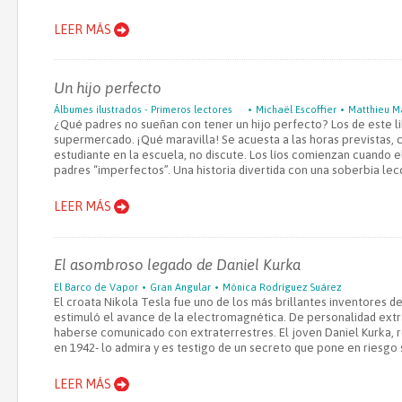
LEER MÁS
Un hijo perfecto
Álbumes ilustrados - Primeros lectores
Michaël Escoffier
Matthieu M
¿Qué padres no sueñan con tener un hijo perfecto? Los de este lib
supermercado. ¡Qué maravilla! Se acuesta a las horas previstas, 
estudiante en la escuela, no discute. Los líos comienzan cuando 
padres “imperfectos”. Una historia divertida con una soberbia lec
LEER MÁS
El asombroso legado de Daniel Kurka
El Barco de Vapor
Gran Angular
Mónica Rodríguez Suárez
El croata Nikola Tesla fue uno de los más brillantes inventores del
estimuló el avance de la electromagnética. De personalidad extra
haberse comunicado con extraterrestres. El joven Daniel Kurka, r
en 1942- lo admira y es testigo de un secreto que pone en riesgo s
LEER MÁS